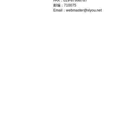
FAX：029-87998787
邮编：710075
Email：
webmaster@xiyou.net