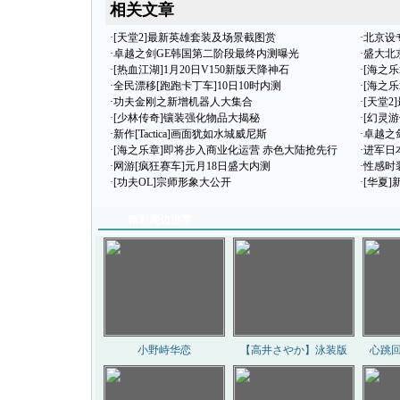
相关文章
·
[天堂2]最新英雄套装及场景截图赏
·
北京设
·
卓越之剑GE韩国第二阶段最终内测曝光
·
盛大北
·
[热血江湖]1月20日V150新版天降神石
·
[海之
·
全民漂移[跑跑卡丁车]10日10时内测
·
[海之乐
·
功夫金刚之新增机器人大集合
·
[天堂
·
[少林传奇]镶装强化物品大揭秘
·
[幻灵游
·
新作[Tactica]画面犹如水城威尼斯
·
卓越之
·
[海之乐章]即将步入商业化运营 赤色大陆抢先行
·
进军日
·
网游[疯狂赛车]元月18日盛大内测
·
性感时
·
[功夫OL]宗师形象大公开
·
[华夏
精彩周边推荐