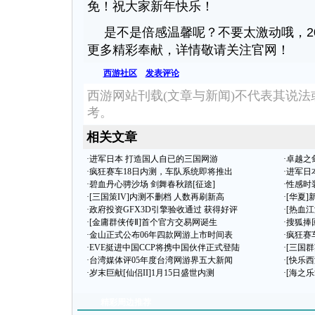
免！祝大家新年快乐！
是不是倍感温馨呢？不要太激动哦，20
更多精彩奉献，详情敬请关注官网！
西游社区
发表评论
西游网站刊载(文章与新闻)不代表其说
考。
相关文章
·
进军日本 打造国人自已的三国网游
·
卓越之
·
疯狂赛车18日内测，车队系统即将推出
·
进军日
·
碧血丹心骋沙场 剑舞春秋踏[征途]
·
性感时
·
[三国策IV]内测不删档 人数再刷新高
·
[华夏
·
政府投资GFX3D引擎验收通过 获得好评
·
[热血江
·
[金庸群侠传Ⅱ]首个官方交易网诞生
·
搜狐捧
·
金山正式公布06年四款网游上市时间表
·
疯狂赛
·
EVE挺进中国CCP将携中国伙伴正式登陆
·
[三国
·
台湾媒体评05年度台湾网游界五大新闻
·
[快乐
·
岁末巨献[仙侣II]1月15日盛世内测
·
[海之
精彩周边推荐