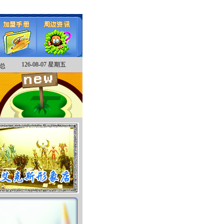
126-08-07 星期五
总
·
[海之乐章]商之都专区开服 多重厚礼贺..
·
[海之乐章]玩家小说 幽灵船首像
·
恶搞 [