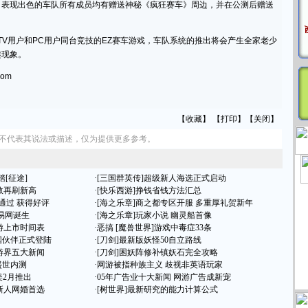
，表现出色的车队所有成员均有赠送神秘《疯狂赛车》周边，并在公测后赠送
用户和PC用户同台竞技的EZ赛车游戏，车队系统的推出将会产生全家老少
趣现象。
om
【
收藏
】 【
打印
】【
关闭
】
)不代表其说法或描述，仅为提供更多参考。
[征途]
·
[三国群英传]超级新人海选正式启动
人数再刷新高
·
[快乐西游]挣钱省钱方法汇总
通过 获得好评
·
[海之乐章]商之都专区开服 多重厚礼贺新年
易网诞生
·
[海之乐章]玩家小说 幽灵船首像
游上市时间表
·
恶搞 [魔兽世界]游戏中毒症33条
国伙伴正式登陆
·
[刀剑]最新版妖怪50自立路线
游界五大新闻
·
[刀剑]困妖阵修补镇妖石完全攻略
日盛世内测
·
网游被指种族主义 歧视非英语玩家
美2月推出
·
05年广告业十大新闻 网游广告成新宠
新人网婚首选
·
[树世界]最新研究的能力计算公式