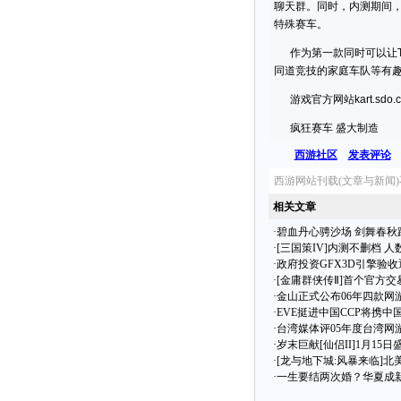
聊天群。同时，内测期间
特殊赛车。
作为第一款同时可以让TV
同道竞技的家庭车队等有
游戏官方网站kart.sdo.c
疯狂赛车 盛大制造
西游社区
发表评论
西游网站刊载(文章与新闻
相关文章
·
碧血丹心骋沙场 剑舞春秋踏
·
[三国策IV]内测不删档 
·
政府投资GFX3D引擎验收
·
[金庸群侠传Ⅱ]首个官方交
·
金山正式公布06年四款网
·
EVE挺进中国CCP将携中
·
台湾媒体评05年度台湾网
·
岁末巨献[仙侣II]1月15
·
[龙与地下城:风暴来临]北
·
一生要结两次婚？华夏成