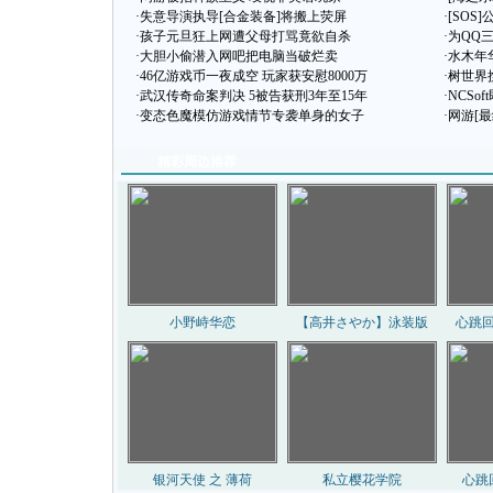
·
失意导演执导[合金装备]将搬上荧屏
·
[SOS
·
孩子元旦狂上网遭父母打骂竟欲自杀
·
为QQ
·
大胆小偷潜入网吧把电脑当破烂卖
·
水木年
·
46亿游戏币一夜成空 玩家获安慰8000万
·
树世界
·
武汉传奇命案判决 5被告获刑3年至15年
·
NCSo
·
变态色魔模仿游戏情节专袭单身的女子
·
网游[最
精彩周边推荐