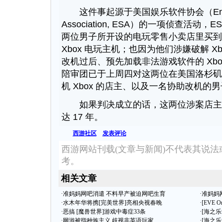
这件事起源于美国娱乐软件协会（Entertain
Association, ESA）的一项侦查活动，
两位男子所开设的电玩零售小卖店里买到
Xbox 电玩主机；也因为他们涉嫌破解 X
改机过后、预先加载非法游戏软件的 Xb
陪审团已于上周四对这两位在美国洛杉矶
机 Xbox 的店主、以及一名协助改机的
如果判决成立的话，这两位涉案店主
达 17 年。
西游社区
发表评论
西游网站刊载(文章与新闻)不代表其说
考。
相关文章
·
准妈妈网吧消遣 不料早产被迫网吧生育
·
准妈妈
·
水木年华将携[完美世界]亮相央视春晚
·
[EVE 
·
恶搞 [魔兽世界]游戏中毒症33条
·
[海之
·
网游被指种族主义 歧视非英语玩家
·
[海之