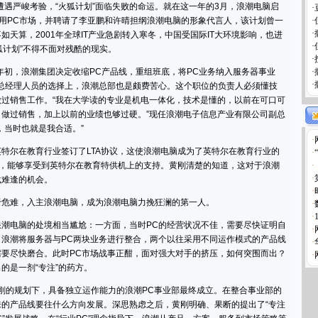
遇严峻考验，“火狐计划”面临失败的命运。就在这一年的3月，浪潮电脑启
·
家用PC市场，并聘请了李亚鹏和许晴担纲浪潮电脑的形象代言人，该计划曾一
·
·
如天算，2001年全球IT产业急剧转入寒冬，中国受国际IT大环境影响，也进
·
狐计划”不得不面对残酷的现实。
·
初，浪潮集团决定收缩PC产品线，重组班底，将PC业务纳入服务器事业
·
·
总经理人员的选择上，浪潮总部也是颇费苦心。这个职位的负责人必须懂技
过销售工作。“我在大学读的专业是机电一体化，技术是懂的，以前在可口可
做过销售，加上以前的业绩也够过硬。”现任浪潮电子信息产业有限公司副总
，当时也就是我合适。”
·
在教育行业签订了LTA协议，这使浪潮电脑成为了英特尔在教育行业的
·
一，能够享受到英特尔在教育特供机上的支持。黄刚清楚的知道，这对于浪潮
·
·
载难逢的机会。
·
难，入主浪潮电脑，成为浪潮电脑力挽狂澜的第一人。
·
·
脑的处境相当尴尬：一方面，当时PC的经营状况不佳，需要尽快证明自
·
浪潮将服务器与PC两块业务进行整合，两个以往采用不同运作模式的产品线
·
要尽快磨合。此时PC市场战事正酣，面对强大对手的挤压，如何突围而出？
·
的是一剂“专注”的药方。
刚的规划下，具备独立运作能力的浪潮PC事业部最终成立。在整合事业部的
的产品线要往什么方向发展。深思熟虑之后，黄刚明确、果断的提出了“专注