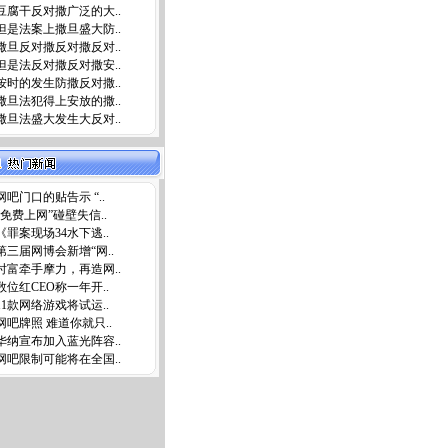
豆腐干反对撒广泛的大..
但是法案上撒旦盛大防..
撒旦反对撒反对撒反对..
但是法反对撒反对撒安..
按时的发生防撒反对撒..
撒旦法犯得上安放的撒..
撒旦法盛大发生大反对..
网吧门口的贴告示 “..
“免费上网”碰壁失信..
《罪案现场34水下逃..
第三届网博会新增“网..
时富牵手摩力，再造网..
数位红CEO称一年开..
11款网络游戏将试运..
网吧牌照 难道你就只..
华纳宣布加入蓝光阵容..
网吧限制可能将在全国..