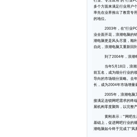
行业、专注应用”的“行业P
多个方面来满足行业用户个
率先在业界推出了教育专用
的地位。
2003年，在“行业PC
业全面开花，浪潮电脑的销
潮电脑更是风头尽显，顺利
自此，浪潮电脑又重新回到
到了2004年，浪潮电
当年5月18日，浪潮发
前五名，成为细分行业的
导向的市场细分策略。去年
长，成为2004年市场增
2005年，浪潮电脑又推
接满足连锁网吧需求的终
展机构零度聚阵，以完整产
黄刚表示：“‘网吧生态
基础上，促进网吧行业的规
潮电脑如今终于完成了“凤