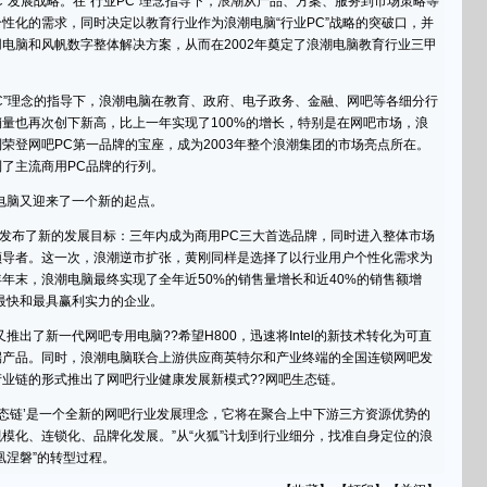
C”发展战略。在“行业PC”理念指导下，浪潮从产品、方案、服务到市场策略等
性化的需求，同时决定以教育行业作为浪潮电脑“行业PC”战略的突破口，并
电脑和风帆数字整体解决方案，从而在2002年奠定了浪潮电脑教育行业三甲
”理念的指导下，浪潮电脑在教育、政府、电子政务、金融、网吧等各细分行
量也再次创下新高，比上一年实现了100%的增长，特别是在网吧市场，浪
荣登网吧PC第一品牌的宝座，成为2003年整个浪潮集团的市场亮点所在。
了主流商用PC品牌的行列。
脑又迎来了一个新的起点。
布了新的发展目标：三年内成为商用PC三大首选品牌，同时进入整体市场
领导者。这一次，浪潮逆市扩张，黄刚同样是选择了以行业用户个性化需求为
年末，浪潮电脑最终实现了全年近50%的销售量增长和近40%的销售额增
量最快和最具赢利实力的企业。
出了新一代网吧专用电脑??希望H800，迅速将Intel的新技术转化为可直
端产品。同时，浪潮电脑联合上游供应商英特尔和产业终端的全国连锁网吧发
业链的形式推出了网吧行业健康发展新模式??网吧生态链。
链’是一个全新的网吧行业发展理念，它将在聚合上中下游三方资源优势的
模化、连锁化、品牌化发展。”从“火狐”计划到行业细分，找准自身定位的浪
凰涅磐”的转型过程。