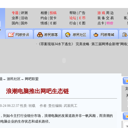
专题
| 评测
相册 |
投稿
帮助 | 广告
游 戏
周 边
杀
业界 | 活动
约会 | 贺卡
论坛
|
Ｅ币
装 备 交 易
客
国内 | 国外
情感 | Ｅ邮
行会 | Ｅ图
点卡 |
特价
壁
·
《罪案现场34水下逃生》 完美攻略
·
第三届网博会新增“网络文
题→ 游民社区→ 网吧联盟
浪潮电脑推出网吧生态链
-24 06:22:37 性质: 转载 作者: 责任编辑: 武装民工
C，到如今主打行业细分市场，浪潮电脑的发展道路并非一帆风顺，而浪潮的
国电脑企业的生存状态和成长路径。
·
s