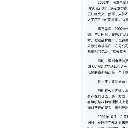
2001年，浪潮电脑遭
动“火狐计划”，决定发力
度红红火火。然而，人算不
入了IT产业的萧条期，“火
痛定思痛，2002年年
部。与此同时，在PC产品
术、做过品牌推广，也得做
乐做过市场推广，在分公司
裁黄刚回忆说，“算来算去
当时，浪潮电脑与英特尔
四大LTA协议签约伙伴之
电脑的重新崛起是一个千
这一年，黄刚受命于危
当时在公司内部，浪潮电
身存在的价值；另一方面，
在组织结构和管理模式上需
面对严峻的现实，黄刚开出
2002年10月，在黄
同时，黄刚也在规划着未来