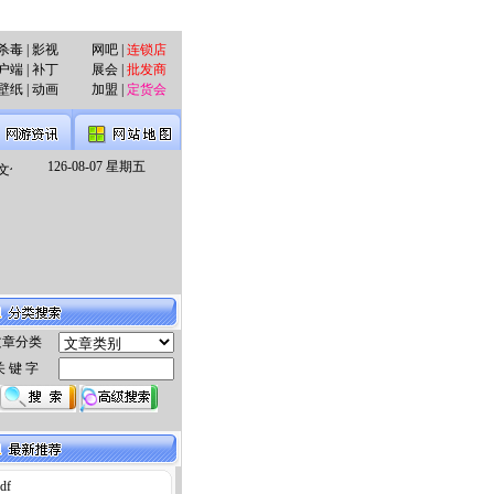
毒 | 影视
网吧 |
连锁店
户端 | 补丁
展会 |
批发商
纸 | 动画
加盟 |
定货会
126-08-07 星期五
化网吧行”
·
时富牵手摩力，再造网络娱乐神话
·
数位红CEO称一年开发手机游戏新品近3
文章分类
关 键 字
df