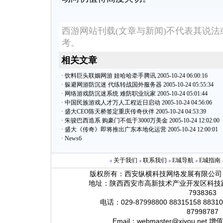
西游网站刊载(文章与新闻)不代表其说
考。
相关文章
·
饮料巨头联姻网游 娃哈哈牵手腾讯 2005-10-24 06:00:16
·
躲避网游防沉迷 代练转战国外服务器 2005-10-24 05:55:34
·
网络游戏防沉迷系统 难防职业玩家 2005-10-24 05:01:44
·
中国民族游戏人才万人工程近日启动 2005-10-24 04:56:06
·
盛大CEO陈天桥签定重庆传奇伙伴 2005-10-24 04:53:39
·
朱骏巴西造系 购豪门不低于3000万美金 2005-10-24 12:02:00
·
盛大《传奇》即将推出广东本地化运营 2005-10-24 12:00:01
·
News6
关于我们
联系我们
E城导航
E城指南
版权所有：西安纵横科技网络发展有限公司 ( 西游网 ht
地址：陕西西安市高新技术产业开发区科技路
7938363
电话：029-87998800 88315158 88310
87998787
Email：
webmaster@xiyou.net
增值