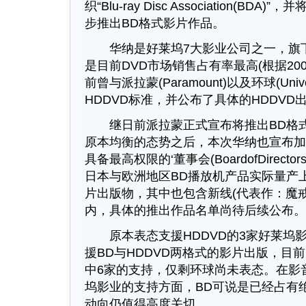
织“Blu-ray Disc Association(B
步推出BD格式影片作品。
华纳是好莱坞7大影业公司之一，旗下
是目前DVD市场销售占有率最高(根据20
前曾与派拉蒙(Paramount)以及环球(Uni
HDDVD标准，并公布了具体的HDDVD
继日前派拉蒙正式宣布将推出BD格式
原本均衡的态势之后，本次华纳也宣布加入
具备最高权限的‘董事会(BoardofDirec
日本与欧洲地区BD播放机产品实际量产
片出版物，其中也包含新线(代表作：魔戒
内，具体的推出作品名单尚待后续公布。
原本表态支援HDDVD的3家好莱坞影
援BD与HDDVD两格式的影片出版，目
中6家的支持，仅剩环球尚未表态。在影
坞影业的支持方面，BD可说是已经占有
动向仍值得高度关切。